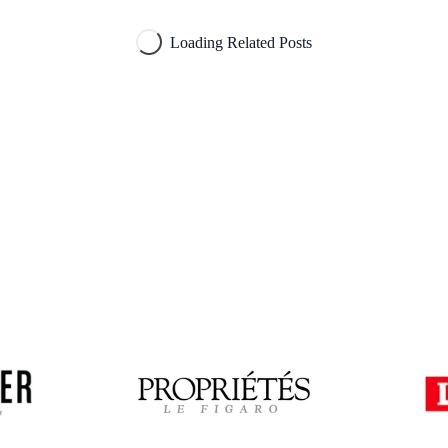
Paris Château
P
Rambouillet
Thoiry
Al
Vexin
Do