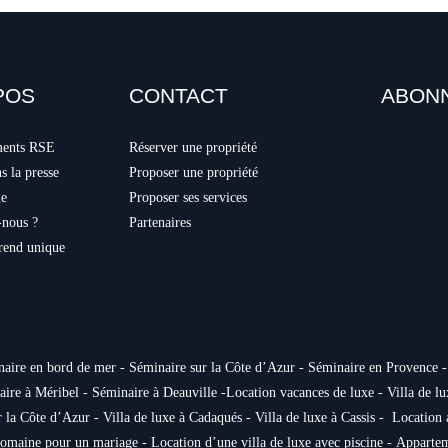
POS
CONTACT
ABONN
ments RSE
Réserver une propriété
 la presse
Proposer une propriété
ie
Proposer ses services
nous ?
Partenaires
S'AB
rend unique
aire en bord de mer
 - 
Séminaire sur la Côte d’Azur
 - 
Séminaire en Provence
 -
aire à Méribel
 - 
Séminaire à Deauville
 -
Location vacances de luxe
 - 
Villa de l
r la Côte d’Azur
 - 
Villa de luxe à Cadaqués
 - 
Villa de luxe à Cassis
 -  
Location 
 domaine pour un mariage
 - 
Location d’une villa de luxe avec piscine
 - 
Appartem