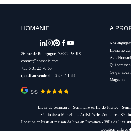
e
n
t
HOMANIE
A PRO
Nos engage
Homanie dans
26 rue de Bourgogne, 75007 PARIS
Avis Homan
contact@homanie.com
Qui sommes-
+33 6 81 23 78 63
Ce qui nous 
(lundi au vendredi - 9h30 à 18h)
Magazine
5/5
Lieux de séminaire
 - 
Séminaire en Ile-de-France
 - 
Sémin
Séminaire à Marseille
 - 
Activités de séminaire
 - 
Sémin
Location château et maison de luxe en Provence
 - 
Villa de luxe su
- 
Location villa et