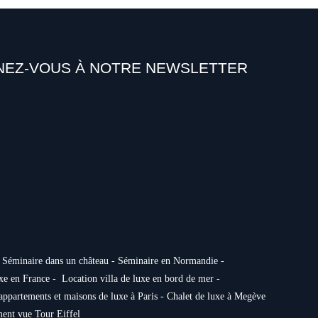
t
EZ-VOUS À NOTRE NEWSLETTER
ONNER
 
Séminaire dans un château
 - 
Séminaire en Normandie
 - 
uxe en France
 -  
Location villa de luxe en bord de mer
 -
appartements et maisons de luxe à Paris
 - 
Chalet de luxe à Megève
ent vue Tour Eiffel